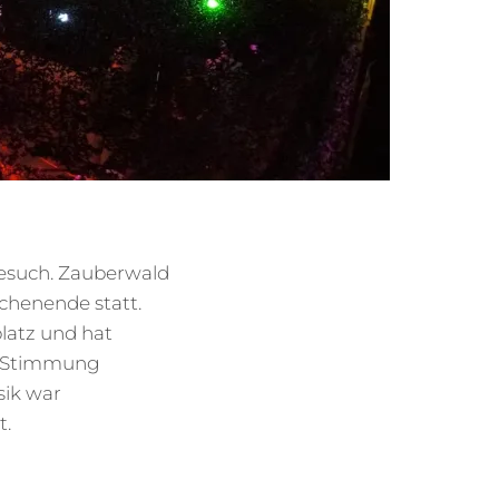
esuch. Zauberwald
ochenende statt.
latz und hat
ie Stimmung
sik war
t.