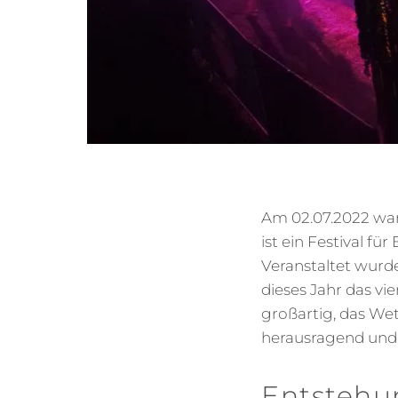
Am 02.07.2022 war
ist ein Festival f
Veranstaltet wurd
dieses Jahr das vi
großartig, das Wet
herausragend und 
Entstehu