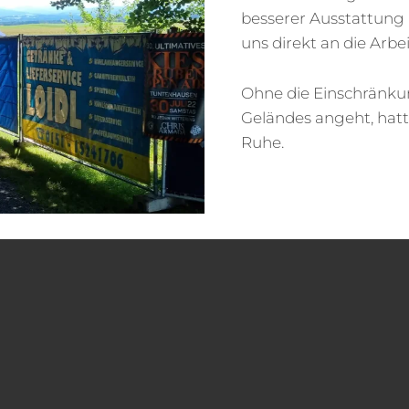
besserer Ausstattung 
uns direkt an die Arbei
Ohne die Einschränku
Geländes angeht, hat
Ruhe.