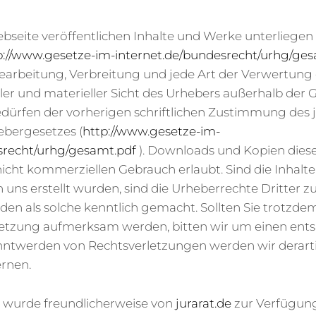
ebseite veröffentlichen Inhalte und Werke unterlieg
p://www.gesetze-im-internet.de/bundesrecht/urhg/ges
Bearbeitung, Verbreitung und jede Art der Verwertung 
ler und materieller Sicht des Urhebers außerhalb der 
dürfen der vorherigen schriftlichen Zustimmung des 
hebergesetzes (
http://www.gesetze-im-
srecht/urhg/gesamt.pdf
). Downloads und Kopien dieser
icht kommerziellen Gebrauch erlaubt. Sind die Inhalte
 uns erstellt wurden, sind die Urheberrechte Dritter z
rden als solche kenntlich gemacht. Sollten Sie trotzde
letzung aufmerksam werden, bitten wir um einen ent
nntwerden von Rechtsverletzungen werden wir derarti
ernen.
wurde freundlicherweise von
jurarat.de
zur Verfügung 