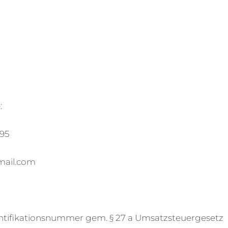
:
695
mail.com
ntifikationsnummer gem. § 27 a Umsatzsteuergesetz