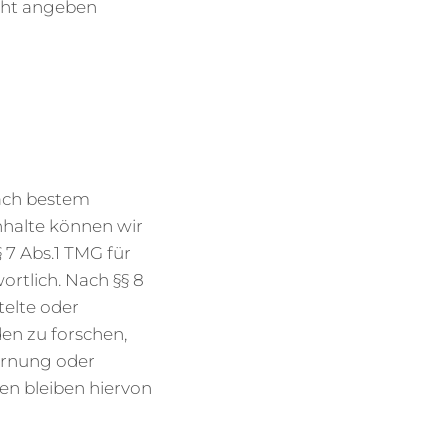
icht angeben
nach bestem
Inhalte können wir
 7 Abs.1 TMG für
rtlich. Nach §§ 8
telte oder
n zu forschen,
fernung oder
n bleiben hiervon