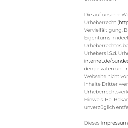
Die auf unserer W
Urheberrecht (
htt
Vervielfältigung, 
Eigentums in ideel
Urheberrechtes be
Urhebers i.S.d. Ur
internet.de/bunde
den privaten und n
Webseite nicht von
Inhalte Dritter we
Urheberrechtsver
Hinweis. Bei Beka
unverzüglich entf
Dieses
Impressum