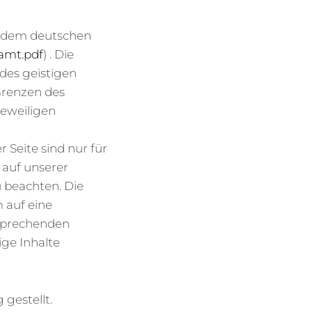
en dem deutschen
amt.pdf
) . Die
des geistigen
Grenzen des
jeweiligen
 Seite sind nur für
 auf unserer
u beachten. Die
m auf eine
sprechenden
ge Inhalte
gestellt.