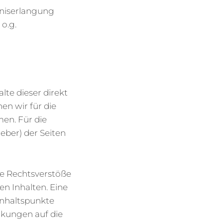
tniserlangung
o.g.
lte dieser direkt
en wir für die
men. Für die
heber) der Seiten
le Rechtsverstöße
en Inhalten. Eine
Anhaltspunkte
inkungen auf die