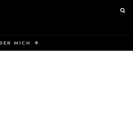
SE
BER MICH