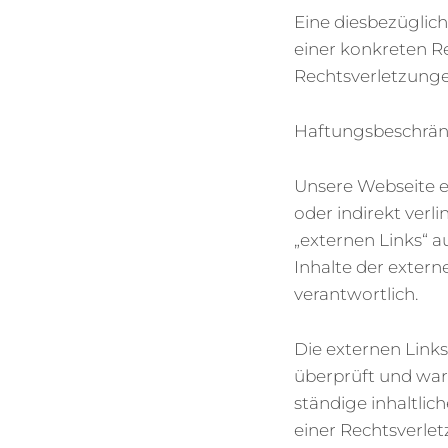
Eine diesbezüglic
einer konkreten R
Rechtsverletzunge
Haftungsbeschränk
Unsere Webseite en
oder indirekt verl
„externen Links“ a
Inhalte der extern
verantwortlich.
Die externen Link
überprüft und ware
ständige inhaltli
einer Rechtsverlet