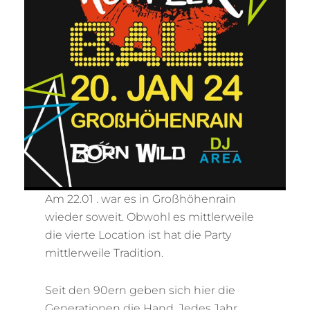
Am 22.01 . war es in Großhöhenrain
wieder soweit. Obwohl es mittlerweile
die vierte Location ist hat die Party
mittlerweile Tradition.
Seit den 90ern geben sich hier die
Generationen die Hand. Jedes Jahr