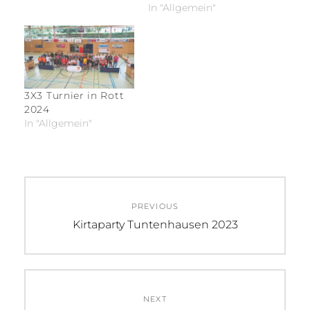
In "Allgemein"
3X3 Turnier in Rott
2024
In "Allgemein"
Beitragsnavigation
PREVIOUS
Previous
Kirtaparty Tuntenhausen 2023
post:
NEXT