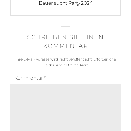
Next
Bauer sucht Party 2024
post:
SCHREIBEN SIE EINEN
KOMMENTAR
Ihre E-Mail-Adresse wird nicht veröffentlicht.
Erforderliche
Felder sind mit
*
markiert
Kommentar
*