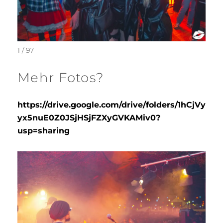
1 / 97
Mehr Fotos?
https://drive.google.com/drive/folders/1hCjVy
yx5nuE0Z0JSjHSjFZXyGVKAMiv0?
usp=sharing