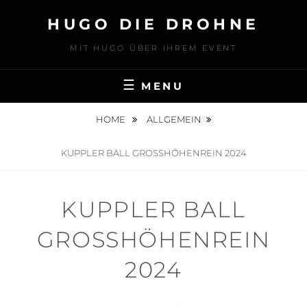
Skip
HUGO DIE DROHNE
to
content
MIT HUGO ÜBER IHREM EVENT
MENU
HOME
ALLGEMEIN
KUPPLER BALL GROSSHÖHENREIN 2024
KUPPLER BALL
GROSSHÖHENREIN 2
024