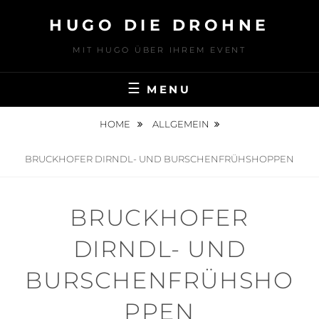
Skip
HUGO DIE DROHNE
to
content
MIT HUGO ÜBER IHREM EVENT
MENU
HOME
ALLGEMEIN
BRUCKHOFER DIRNDL- UND BURSCHENFRÜHSHOPPEN
BRUCKHOFER
DIRNDL- UND
BURSCHENFRÜHSHO
PPEN