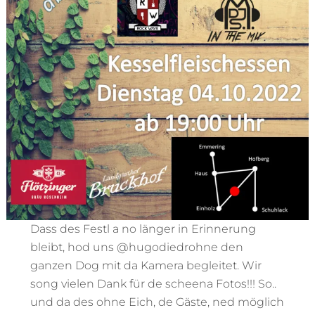
Dass des Festl a no länger in Erinnerung
bleibt, hod uns @hugodiedrohne den
ganzen Dog mit da Kamera begleitet. Wir
song vielen Dank für de scheena Fotos!!! So..
und da des ohne Eich, de Gäste, ned möglich