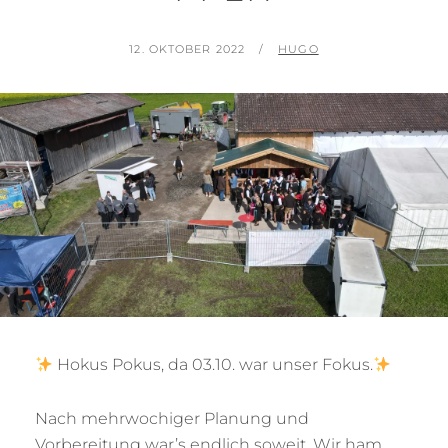
POSTED
BY
12. OKTOBER 2022
HUGO
ON
Hokus Pokus, da 03.10. war unser Fokus.
Nach mehrwochiger Planung und
Vorbereitung war’s endlich soweit. Wir ham