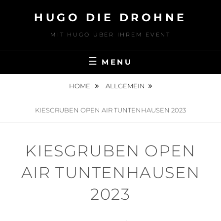
Skip
HUGO DIE DROHNE
to
content
MIT HUGO ÜBER IHREM EVENT
MENU
HOME
ALLGEMEIN
KIESGRUBEN OPEN AIR TUNTENHAUSEN 2023
KIESGRUBEN OPEN
AIR TUNTENHAUSEN
2023