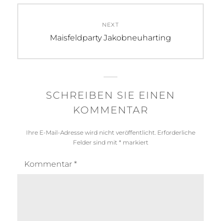
NEXT
Next
Maisfeldparty Jakobneuharting
post:
SCHREIBEN SIE EINEN
KOMMENTAR
Ihre E-Mail-Adresse wird nicht veröffentlicht.
Erforderliche
Felder sind mit
*
markiert
Kommentar
*