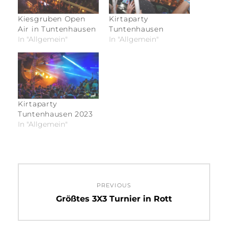
Kiesgruben Open
Kirtaparty
Air in Tuntenhausen
Tuntenhausen
In "Allgemein"
In "Allgemein"
Kirtaparty
Tuntenhausen 2023
In "Allgemein"
Beitragsnavigation
PREVIOUS
Previous
Größtes 3X3 Turnier in Rott
post: